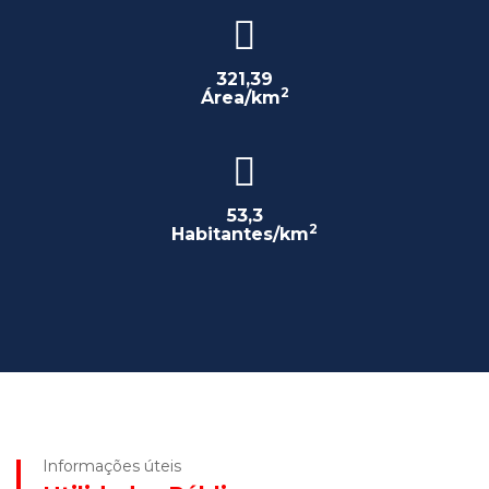
321,39
2
Área/km
53,3
2
Habitantes/km
Informações úteis