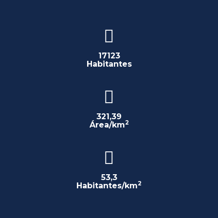
17123
Habitantes
321,39
2
Área/km
53,3
2
Habitantes/km