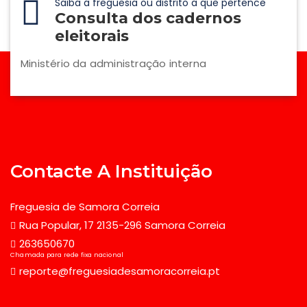
Saiba a freguesia ou distrito a que pertence
Consulta dos cadernos
eleitorais
Ministério da administração interna
Contacte A Instituição
Freguesia de Samora Correia
Rua Popular, 17 2135-296 Samora Correia
263650670
Chamada para rede fixa nacional
reporte@freguesiadesamoracorreia.pt