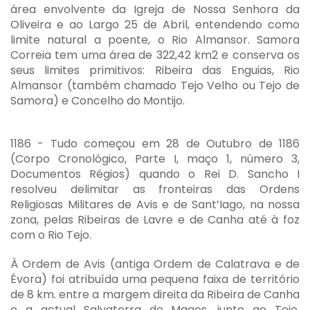
área envolvente da Igreja de Nossa Senhora da
Oliveira e ao Largo 25 de Abril, entendendo como
limite natural a poente, o Rio Almansor. Samora
Correia tem uma área de 322,42 km2 e conserva os
seus limites primitivos: Ribeira das Enguias, Rio
Almansor (também chamado Tejo Velho ou Tejo de
Samora) e Concelho do Montijo.
1186 - Tudo começou em 28 de Outubro de 1186
(Corpo Cronológico, Parte I, maço 1, número 3,
Documentos Régios) quando o Rei D. Sancho I
resolveu delimitar as fronteiras das Ordens
Religiosas Militares de Avis e de Sant’Iago, na nossa
zona, pelas Ribeiras de Lavre e de Canha até à foz
com o Rio Tejo.
À Ordem de Avis (antiga Ordem de Calatrava e de
Évora) foi atribuída uma pequena faixa de território
de 8 km. entre a margem direita da Ribeira de Canha
e a actual Salvaterra de Magos, junto ao Tejo,