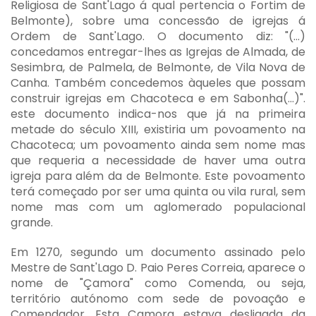
Religiosa de Sant'Lago á qual pertencia o Fortim de
Belmonte), sobre uma concessão de igrejas á
Ordem de Sant'Lago. O documento diz: "(...)
concedamos entregar-lhes as Igrejas de Almada, de
Sesimbra, de Palmela, de Belmonte, de Vila Nova de
Canha. Também concedemos àqueles que possam
construir igrejas em Chacoteca e em Sabonha(...)".
este documento indica-nos que já na primeira
metade do século XIII, existiria um povoamento na
Chacoteca; um povoamento ainda sem nome mas
que requeria a necessidade de haver uma outra
igreja para além da de Belmonte. Este povoamento
terá começado por ser uma quinta ou vila rural, sem
nome mas com um aglomerado populacional
grande.
Em 1270, segundo um documento assinado pelo
Mestre de Sant'Lago D. Paio Peres Correia, aparece o
nome de "Çamora" como Comenda, ou seja,
território autónomo com sede de povoação e
Comendador. Esta Çamora estava desligada da