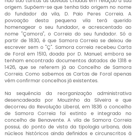
não são tantas as dúvidas criadas em relação á sua
origem. Supõem-se que tenha tido origem no nome
do fundador da vila, D. Paio Peres Correia. A
povoação desta pequena vila terá querido
homenagear o seu fundador, e acrescentado ao
nome "Çamora", o Correia do seu fundador. Só a
partir de 1830, é que Samora Correia se deixou de
escrever sem o "Ç". Samora correia recebeu Carta
de Foral em 1510, doada por D. Manuel; embora se
tenham encontrado documentos datados de 1318 e
1426, que se referem já ao Concelho de Samora
Correia. Como sabemos as Cartas de Foral apenas
vêm confirmar concelhos já existentes.
Na sequência da reorganização administrativa
desencadeada por Mouzinho da Silveira e que
decorreu da Revolução Liberal, em 1836 o concelho
de Samora Correia foi extinto e integrado no
concelho de Benavente. A vila de Samora Correia
possui, do ponto de vista da tipologia urbana, dois
núcleos históricos ainda definidos e circunscritos á