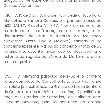
doação da Herdade de Pancas a uma sobrinha do
Cardeal Alpedrinha.
1510 – A 13 de Abril, D. Manuel I concede o Novo Foral
Manuelino a Samora Correia, e o primeiro censo de
1532 (ANTT, Gaveta V, 1-47, “Livro do número de
moradores e confrontações de termos, com
declaração de vilas e lugares do Mestrado,
comarcas Antre Tejo e Odiana”), falando já no
concelho existente. Atribui ao concelho o total de 65
família. Interessante notar que se descreve já o
sistema de regadio da várzea da Murteira, e desta
mesma quinta.
1758 – A Memória paroquial de 1758 é o primeiro
relato completo do Concelho, feito pelo Prior, onde
se relata já a existência da Ermida de Nossa Senhora
de Guadalupe desde 1570 junto ao Paço ( pavilhão de
caça dos Condes de Sarzedas) de Palhavã, com
Capelão privativo, pois foi santuário de grande