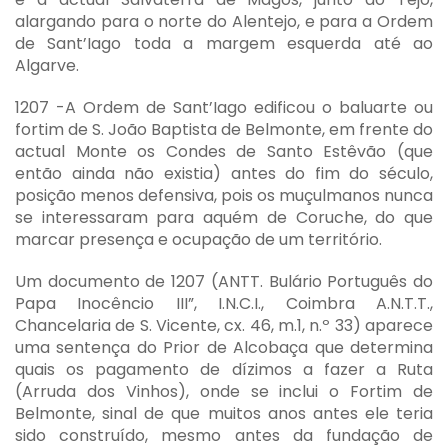
alargando para o norte do Alentejo, e para a Ordem
de Sant’Iago toda a margem esquerda até ao
Algarve.
1207 -A Ordem de Sant’Iago edificou o baluarte ou
fortim de S. João Baptista de Belmonte, em frente do
actual Monte os Condes de Santo Estêvão (que
então ainda não existia) antes do fim do século,
posição menos defensiva, pois os muçulmanos nunca
se interessaram para aquém de Coruche, do que
marcar presença e ocupação de um território.
Um documento de 1207 (ANTT. Bulário Português do
Papa Inocêncio III”, I.N.C.I., Coimbra A.N.T.T.,
Chancelaria de S. Vicente, cx. 46, m.1, n.º 33) aparece
uma sentença do Prior de Alcobaça que determina
quais os pagamento de dízimos a fazer a Ruta
(Arruda dos Vinhos), onde se inclui o Fortim de
Belmonte, sinal de que muitos anos antes ele teria
sido construído, mesmo antes da fundação de