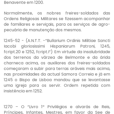
Benavente em 1200.
Normalmente, os nobres freires-soldados das
Ordens Religiosas Militares se fizessem acompanhar
de familiares e serviçais, para os serviços de agro-
pecuária de manutenção dos mesmos.
1245-52 - (A.N.T.T. -“Bullarium Ordinis Militiae Sancti
Iacobi gloriosissimi Hispaniarum Patroni, 1245,
fcript.20 e 1252, fcript.I”) Em virtude da insalubridade
dos terrenos da várzea de Belmonte e da árida
charneca acima, os auxiliares dos freires-soldados
começaram a subir para terras aráveis mais acima,
nas proximidades da actual Samora Correia e já em
1245 o Bispo de Lisboa mandou que se levantasse
uma igreja para os servir. Ordem repetida com
insistência em 1252.
1270 – O “Livro 1º Privilégios e alvarás de Reis,
Príncipes, Infantes, Mestres, em favor da See de