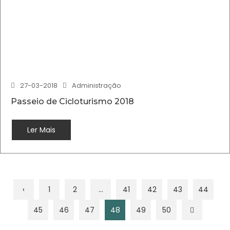
27-03-2018
Administração
Passeio de Cicloturismo 2018
Ler Mais
‹
1
2
...
41
42
43
44
45
46
47
48
49
50