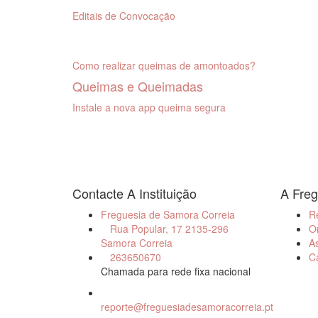
Editais de Convocação
Como realizar queimas de amontoados?
Queimas e Queimadas
Instale a nova app queima segura
Contacte A Instituição
A Freg
Freguesia de Samora Correia
Re
Rua Popular, 17 2135-296
O
Samora Correia
As
263650670
C
Chamada para rede fixa nacional
reporte@freguesiadesamoracorreia.pt