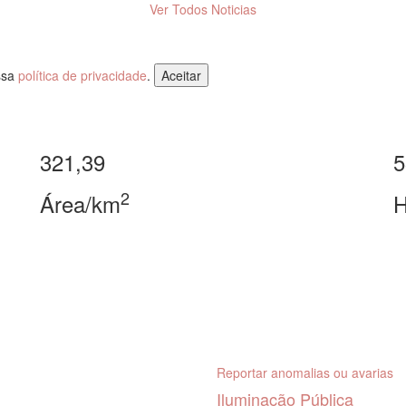
Ver Todos Noticias
ossa
política de privacidade
.
Aceitar
321,39
5
2
Área/km
H
Reportar anomalias ou avarias
Iluminação Pública