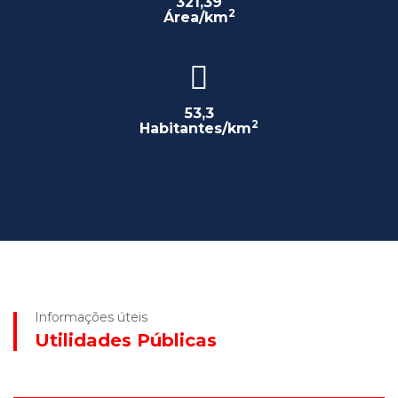
321,39
2
Área/km
53,3
2
Habitantes/km
Informações úteis
Utilidades Públicas