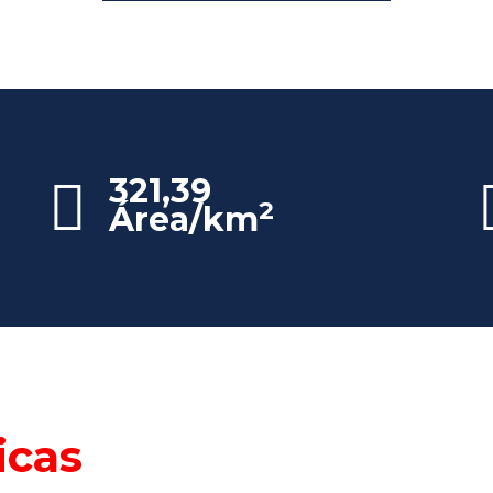
321,39
2
Área/km
icas