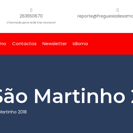
263650670
reporte@freguesiadesamor
Chamada para rede fixa nacional
smo
Contactos
Newsletter
Idioma
São Martinho 
Martinho 2018