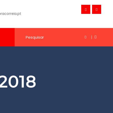
acorreia.pt
2018