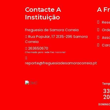
Contacte A
A F
Instituição
Rese
Freguesia de Samora Correia
Orde
Rua Popular, 17 2135-296 Samora
Asso
Correia
Car
263650670
Chamada para rede fixa nacional
reporte@freguesiadesamoracorreia.pt