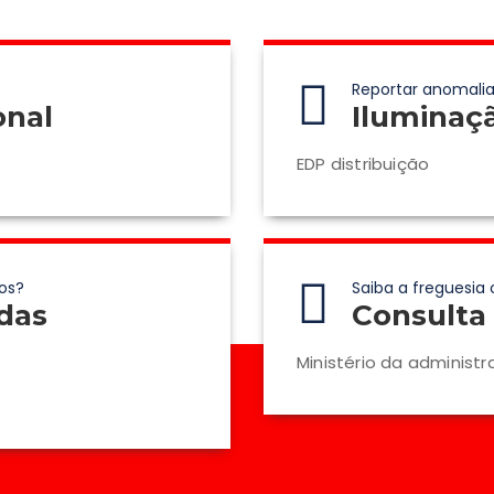
Reportar anomalia
onal
Iluminaç
EDP distribuição
os?
Saiba a freguesia 
das
Consulta 
Ministério da administr