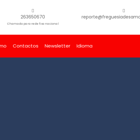
263650670
reporte@freguesiadesamor
Chamada para rede fixa nacional
smo
Contactos
Newsletter
Idioma