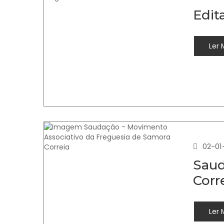
Edit
Ler 
02-01
Saud
Corr
Ler 