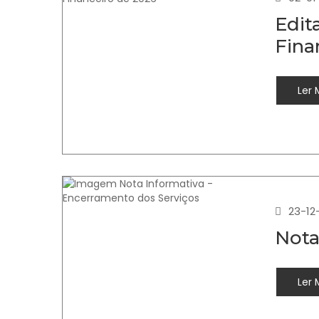
Edit
Fina
Ler 
23-12
Nota
Ler 