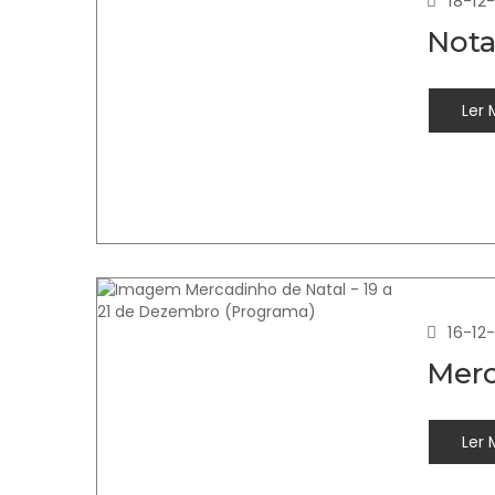
18-12
Nota
Ler 
16-12
Merc
Ler 