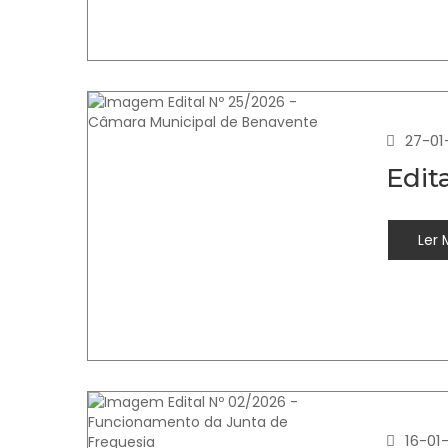
27-01
Edit
Ler 
16-01