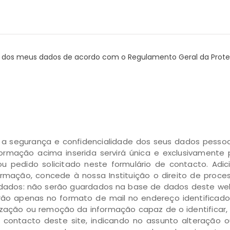
to dos meus dados de acordo com o Regulamento Geral da Pro
r a segurança e confidencialidade dos seus dados pess
ormação acima inserida servirá única e exclusivamente 
u pedido solicitado neste formulário de contacto. Adic
formação, concede à nossa Instituição o direito de pro
dados: não serão guardados na base de dados deste webs
carão apenas no formato de mail no endereço identificad
ização ou remoção da informação capaz de o identificar, 
de contacto deste site, indicando no assunto alteração