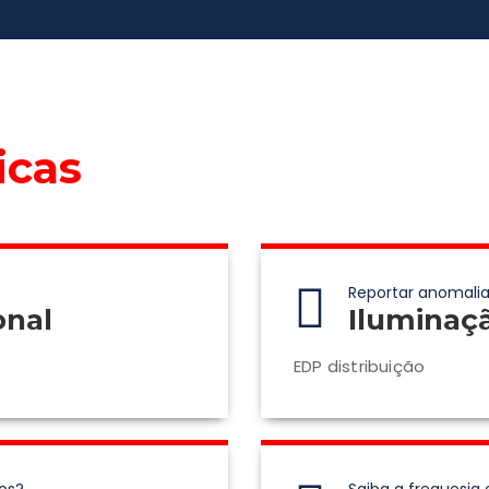
icas
Reportar anomalia
onal
Iluminaç
EDP distribuição