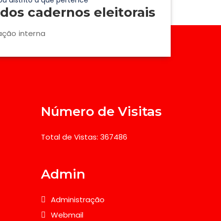
ou distrito a que pertence
dos cadernos eleitorais
ação interna
Número de Visitas
Total de Vistas: 367486
Admin
Administração
Webmail