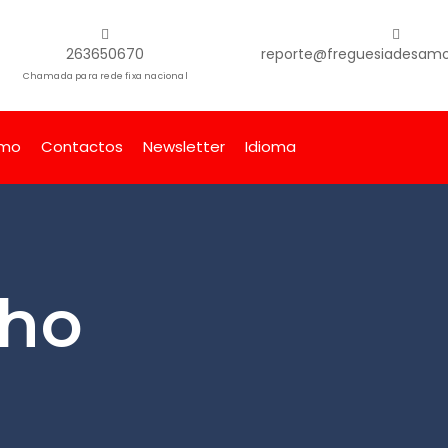
263650670
reporte@freguesiadesamor
Chamada para rede fixa nacional
smo
Contactos
Newsletter
Idioma
ho