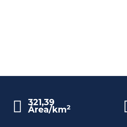
321,39
2
Área/km