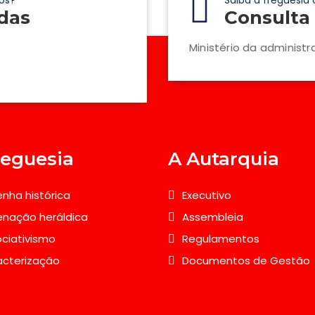
os?
Saiba a freguesia 
das
Consulta 
Ministério da administr
reguesia
A Autarquia
nha histórica
Executivo
nação heráldica
Assembleia
ciativismo
Regulamentos
acterização
Documentos de Gestão