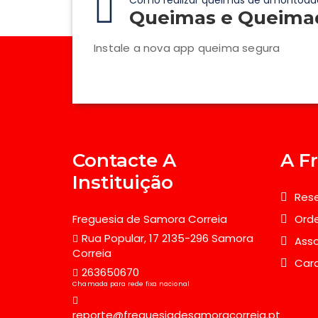
Como realizar queimas de amontoad
Queimas e Queima
Instale a nova app queima segura
Contacte A
A F
Instituição
Rese
Freguesia de Samora Correia
Orde
Rua Popular, 17 2135-296 Samora
Asso
Correia
Car
263650670
Chamada para rede fixa nacional
reporte@freguesiadesamoracorreia.pt