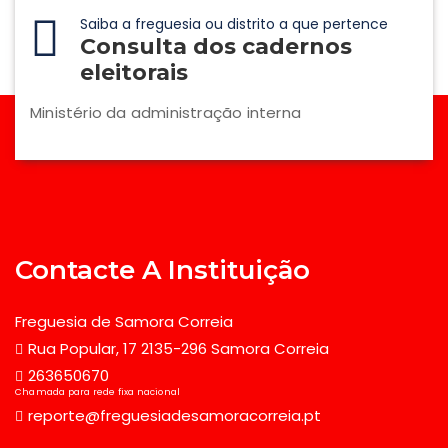
Saiba a freguesia ou distrito a que pertence
Consulta dos cadernos
eleitorais
Ministério da administração interna
Contacte A Instituição
Freguesia de Samora Correia
Rua Popular, 17 2135-296 Samora Correia
263650670
Chamada para rede fixa nacional
reporte@freguesiadesamoracorreia.pt