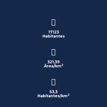
17123
Habitantes
321,39
2
Área/km
53,3
2
Habitantes/km