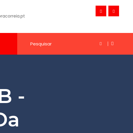
acorreia.pt
B -
Da