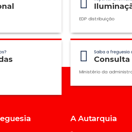
onal
Iluminaç
EDP distribuição
os?
Saiba a freguesia 
das
Consulta 
Ministério da administr
reguesia
A Autarquia