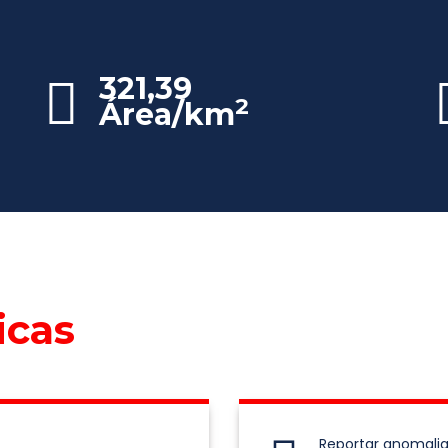
321,39
2
Área/km
icas
Reportar anomalia