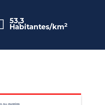
53,3
2
Habitantes/km
s ou avarias