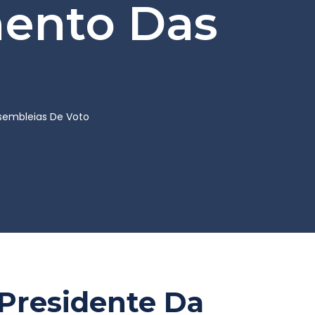
mento Das
ssembleias De Voto
 Presidente Da