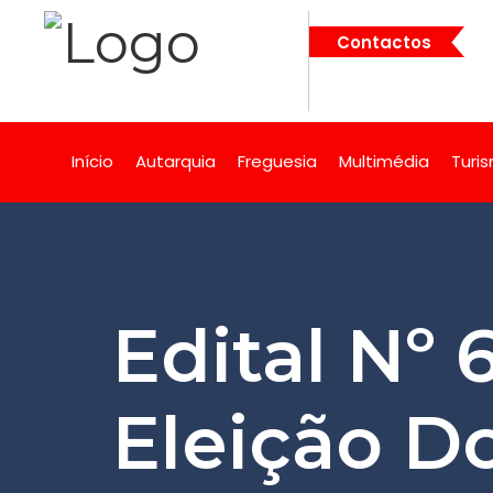
Contactos
Início
Autarquia
Freguesia
Multimédia
Turi
Edital Nº 
Eleição D