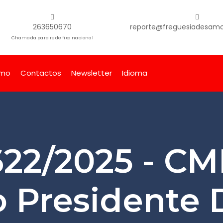
263650670
reporte@freguesiadesamor
Chamada para rede fixa nacional
smo
Contactos
Newsletter
Idioma
622/2025 - CM
o Presidente 