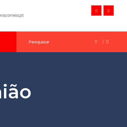
acorreia.pt
nião