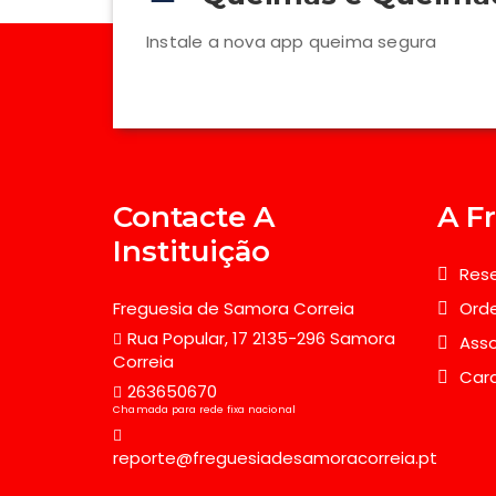
Instale a nova app queima segura
Contacte A
A F
Instituição
Rese
Freguesia de Samora Correia
Orde
Rua Popular, 17 2135-296 Samora
Asso
Correia
Car
263650670
Chamada para rede fixa nacional
reporte@freguesiadesamoracorreia.pt