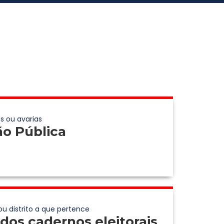
s ou avarias
ão Pública
ou distrito a que pertence
dos cadernos eleitorais