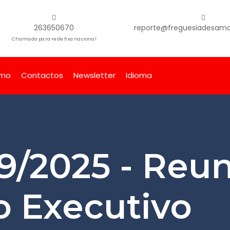
263650670
reporte@freguesiadesamor
Chamada para rede fixa nacional
smo
Contactos
Newsletter
Idioma
19/2025 - Reu
o Executivo