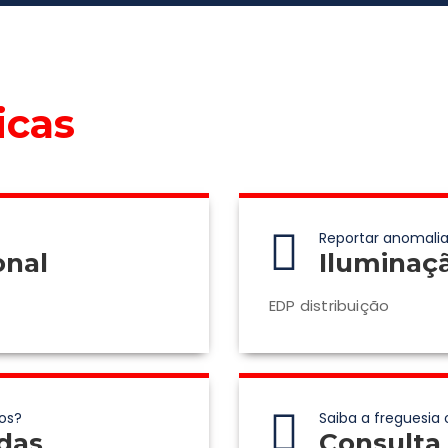
icas
Reportar anomalia
onal
Iluminaç
EDP distribuição
os?
Saiba a freguesia 
das
Consulta 