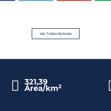
Ver Todos Noticias
321,39
2
Área/km